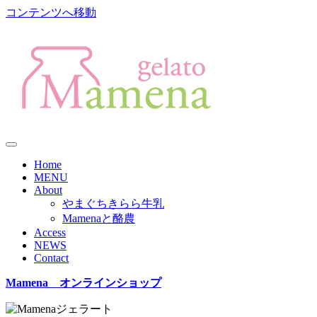
コンテンツへ移動
Home
MENU
About
やまぐちきらら牛乳
Mamenaと酪農
Access
NEWS
Contact
Mamena オンラインショップ