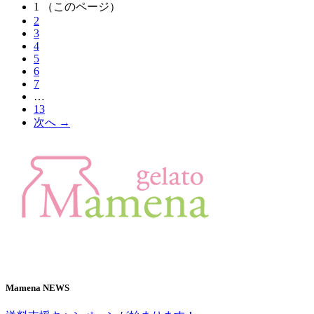
1
（このページ）
2
3
4
5
6
7
…
13
次へ →
Mamena NEWS