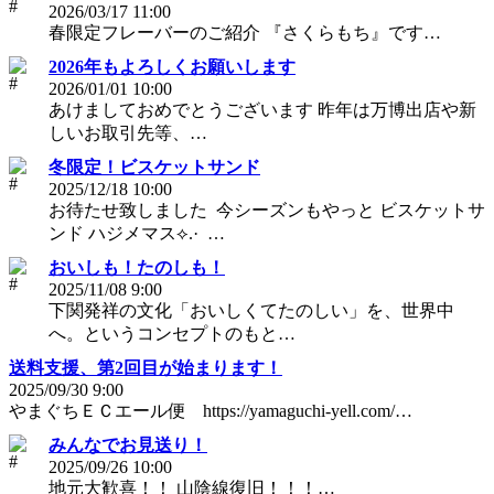
2026/03/17 11:00
春限定フレーバーのご紹介 『さくらもち』です…
2026年もよろしくお願いします
2026/01/01 10:00
あけましておめでとうございます 昨年は万博出店や新
しいお取引先等、…
冬限定！ビスケットサンド
2025/12/18 10:00
お待たせ致しました ⁡ 今シーズンもやっと ビスケットサ
ンド ハジメマス⟡.· ⁡ ⁡…
おいしも！たのしも！
2025/11/08 9:00
下関発祥の文化「おいしくてたのしい」を、世界中
へ。というコンセプトのもと…
送料支援、第2回目が始まります！
2025/09/30 9:00
やまぐちＥＣエール便 https://yamaguchi-yell.com/…
みんなでお見送り！
2025/09/26 10:00
地元大歓喜！！ 山陰線復旧！！！…