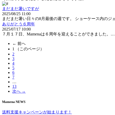
まだまだ暑いですが
2025/08/25 11:00
まだまだ暑い日々の8月最後の週です。 ショーケース内のジ
ありがとう６周年
2025/07/17 10:00
７月１７日、Mamenaは６周年を迎えることができました。…
← 前へ
1
（このページ）
2
3
4
5
6
7
…
13
次へ →
Mamena NEWS
送料支援キャンペーンが始まります！