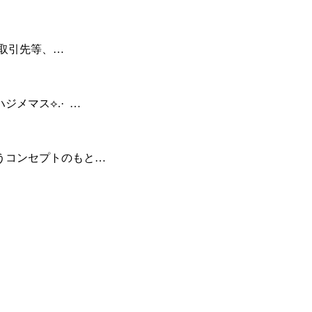
取引先等、…
マス⟡.· ⁡ ⁡…
うコンセプトのもと…