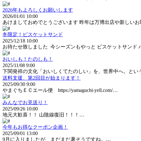
2026年もよろしくお願いします
2026/01/01 10:00
あけましておめでとうございます 昨年は万博出店や新しいお
冬限定！ビスケットサンド
2025/12/18 10:00
お待たせ致しました ⁡ 今シーズンもやっと ビスケットサンド ハジメ
おいしも！たのしも！
2025/11/08 9:00
下関発祥の文化「おいしくてたのしい」を、世界中へ。とい
送料支援、第2回目が始まります！
2025/09/30 9:00
やまぐちＥＣエール便 https://yamaguchi-yell.com/…
みんなでお見送り！
2025/09/26 10:00
地元大歓喜！！ 山陰線復旧！！！…
今年もお得なクーポン企画！
2025/09/01 13:00
9月に入りましたが、まだまだ暑そうですね。…