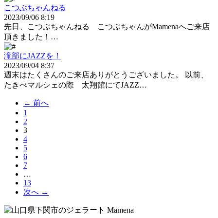
こつぶちゃんねる
2023/09/06 8:19
先日、こつぶちゃんねる こつぶちゃんがMamenaへご来店
頂きました！…
滝部にJAZZを！
2023/09/04 8:37
週末はたくさんのご来店ありがとうございました。 以前、
たきべマルシェの際 太翔館にてJAZZ…
← 前へ
1
2
3
（こ
4
の
5
ペ
6
ー
7
ジ）
…
13
次へ →