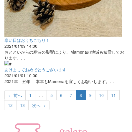
寒い日はおうちごもり！
2021/01/09 14:00
おとといからの寒波の影響により、Mamenaの地域も積雪してお
ります。…
あけましておめでとうございます
2021/01/01 10:00
2021年 丑年 本年もMamenaを宜しくお願いします。…
（こ
← 前へ
1
…
5
6
7
8
9
10
11
の
12
13
次へ →
ペ
ー
ジ）